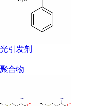
光引发剂
聚合物