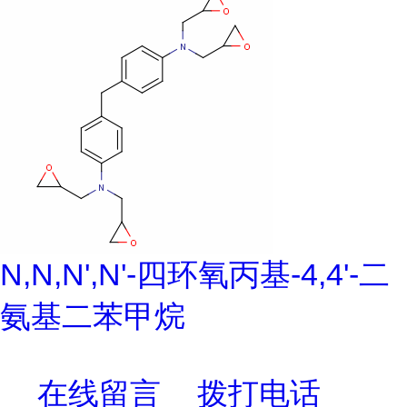
N,N,N',N'-四环氧丙基-4,4'-二
氨基二苯甲烷
在线留言
拨打电话