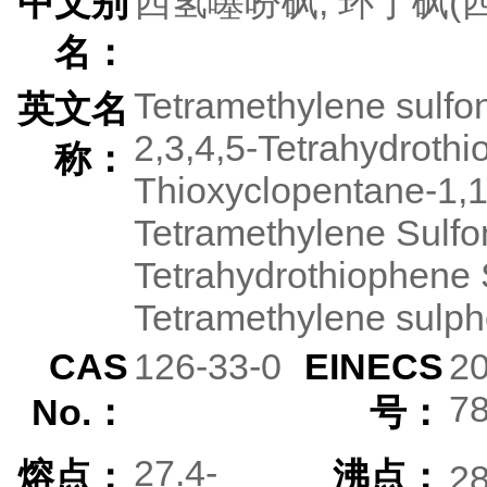
中文别
四氢噻吩砜; 环丁砜(
名：
Tetramethylene sulfon
英文名
2,3,4,5-Tetrahydrothi
称：
Thioxyclopentane-1,1-
Tetramethylene Sulfo
Tetrahydrothiophene 
Tetramethylene sulp
CAS
126-33-0
EINECS
20
78
No.：
号：
27.4-
熔点：
沸点：
2