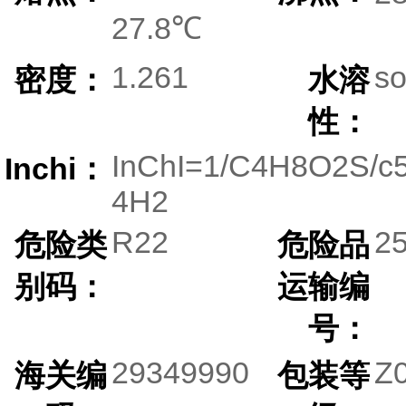
27.8℃
1.261
so
密度：
水溶
性：
InChI=1/C4H8O2S/c5-
Inchi：
4H2
R22
2
危险类
危险品
别码：
运输编
号：
29349990
Z
海关编
包装等