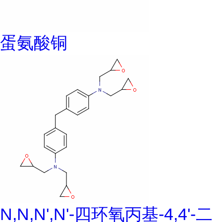
蛋氨酸铜
N,N,N',N'-四环氧丙基-4,4'-二