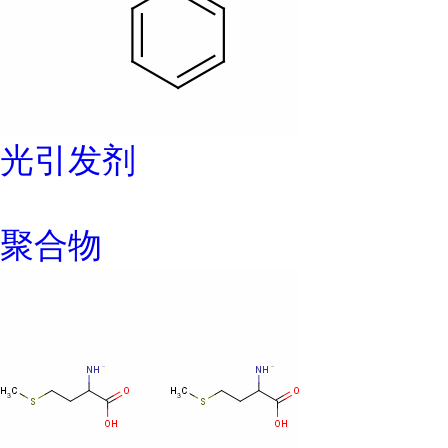
光引发剂
聚合物