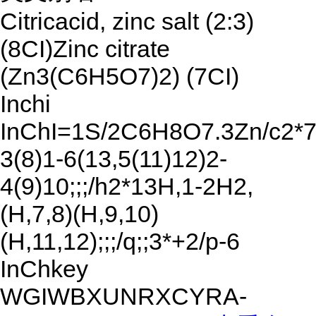
Citricacid, zinc salt (2:3)
(8CI)Zinc citrate
(Zn3(C6H5O7)2) (7CI)
Inchi
InChI=1S/2C6H8O7.3Zn/c2*7
3(8)1-6(13,5(11)12)2-
4(9)10;;;/h2*13H,1-2H2,
(H,7,8)(H,9,10)
(H,11,12);;;/q;;3*+2/p-6
InChkey
WGIWBXUNRXCYRA-