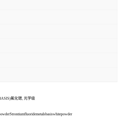
 BASIS)氟化锶, 光学级
erStrontiumfluoridemetalsbasiswhitepowder