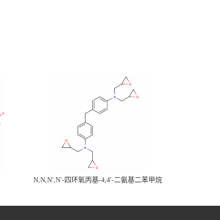
N,N,N',N'-四环氧丙基-4,4'-二氨基二苯甲烷