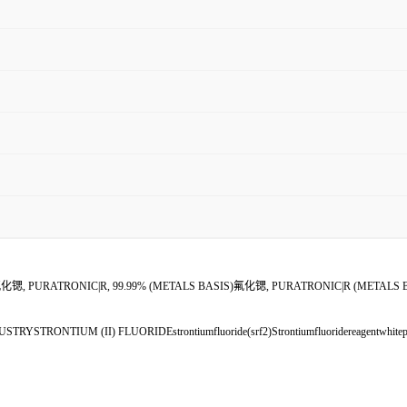
PURATRONIC|R, 99.99% (METALS BASIS)氟化锶, PURATRONIC|R (METALS
STRONTIUM (II) FLUORIDEstrontiumfluoride(srf2)Strontiumfluoridereagentwhitepowd