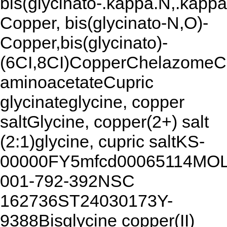
bis(glycinato-.kappa.N,.kappa
Copper, bis(glycinato-N,O)-
Copper,bis(glycinato)-
(6CI,8CI)CopperChelazomeC
aminoacetateCupric
glycinateglycine, copper
saltGlycine, copper(2+) salt
(2:1)glycine, cupric saltKS-
00000FY5mfcd00065114MO
001-792-392NSC
162736ST24030173Y-
9388Bisglycine copper(II)