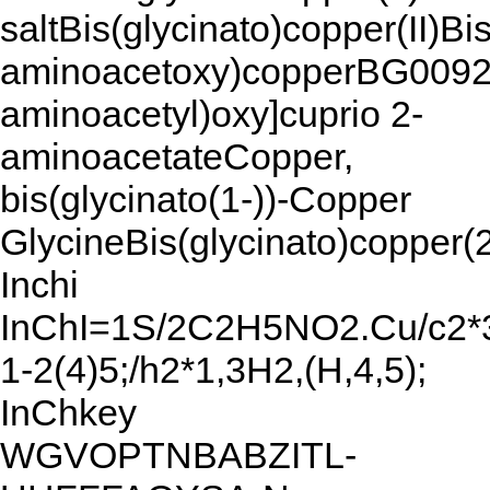
saltBis(glycinato)copper(II)B
aminoacetoxy)copperBG00
aminoacetyl)oxy]cuprio 2-
aminoacetateCopper,
bis(glycinato(1-))-Copper
GlycineBis(glycinato)copper(
Inchi
InChI=1S/2C2H5NO2.Cu/c2*
1-2(4)5;/h2*1,3H2,(H,4,5);
InChkey
WGVOPTNBABZITL-