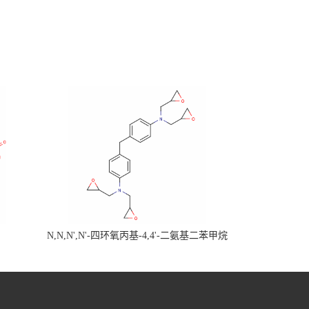
N,N,N',N'-四环氧丙基-4,4'-二氨基二苯甲烷