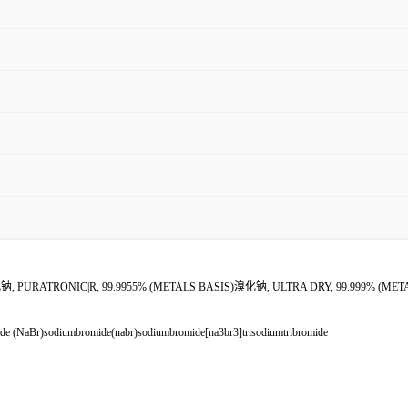
PURATRONIC|R, 99.9955% (METALS BASIS)溴化钠, ULTRA DRY, 99.999% (ME
de (NaBr)sodiumbromide(nabr)sodiumbromide[na3br3]trisodiumtribromide