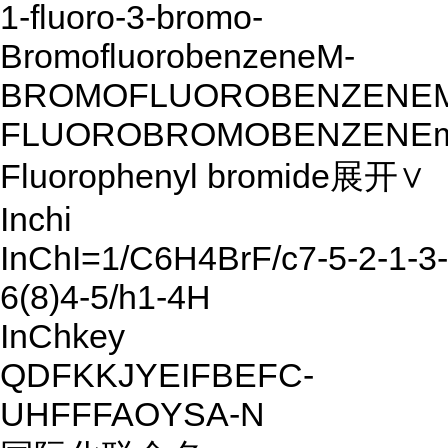
1-fluoro-3-bromo-
BromofluorobenzeneM-
BROMOFLUOROBENZENE
FLUOROBROMOBENZENE
Fluorophenyl bromide展开∨
Inchi
InChI=1/C6H4BrF/c7-5-2-1-3-
6(8)4-5/h1-4H
InChkey
QDFKKJYEIFBEFC-
UHFFFAOYSA-N