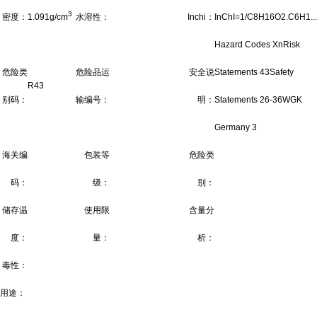
3
密度：
1.091g/cm
水溶性：
Inchi：
InChI=1/C8H16O2.C6H1...
Hazard Codes XnRisk
危险类
危险品运
安全说
Statements 43Safety
R43
别码：
输编号：
明：
Statements 26-36WGK
Germany 3
海关编
包装等
危险类
码：
级：
别：
储存温
使用限
含量分
度：
量：
析：
毒性：
用途：