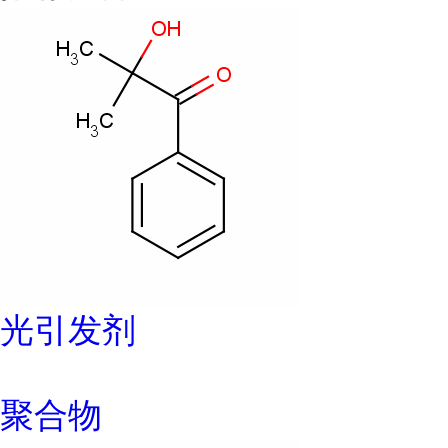
光引发剂
聚合物