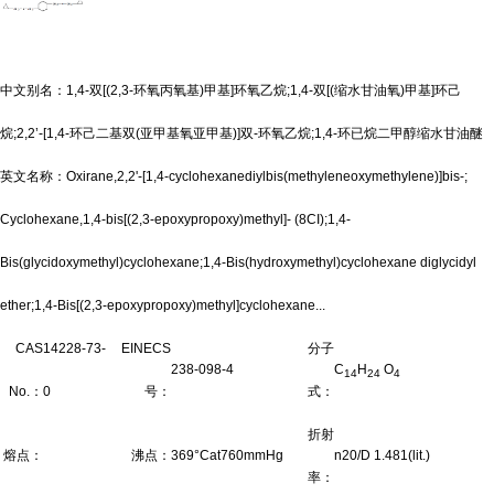
中文别名：1,4-双[(2,3-环氧丙氧基)甲基]环氧乙烷;1,4-双[(缩水甘油氧)甲基]环己
烷;2,2’-[1,4-环己二基双(亚甲基氧亚甲基)]双-环氧乙烷;1,4-环已烷二甲醇缩水甘油醚
英文名称：Oxirane,2,2'-[1,4-cyclohexanediylbis(methyleneoxymethylene)]bis-;
Cyclohexane,1,4-bis[(2,3-epoxypropoxy)methyl]- (8CI);1,4-
Bis(glycidoxymethyl)cyclohexane;1,4-Bis(hydroxymethyl)cyclohexane diglycidyl
ether;1,4-Bis[(2,3-epoxypropoxy)methyl]cyclohexane...
CAS
14228-73-
EINECS
分子
238-098-4
C
H
O
14
24
4
No.：
0
号：
式：
折射
熔点：
沸点：
369°Cat760mmHg
n20/D 1.481(lit.)
率：