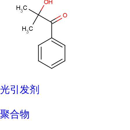
光引发剂
聚合物