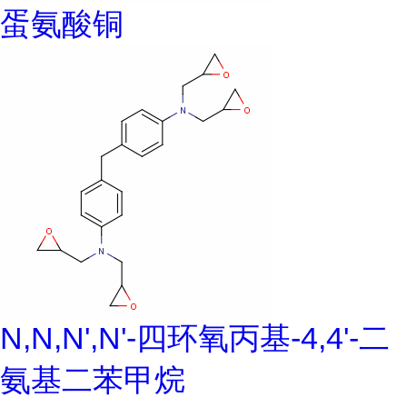
蛋氨酸铜
N,N,N',N'-四环氧丙基-4,4'-二
氨基二苯甲烷