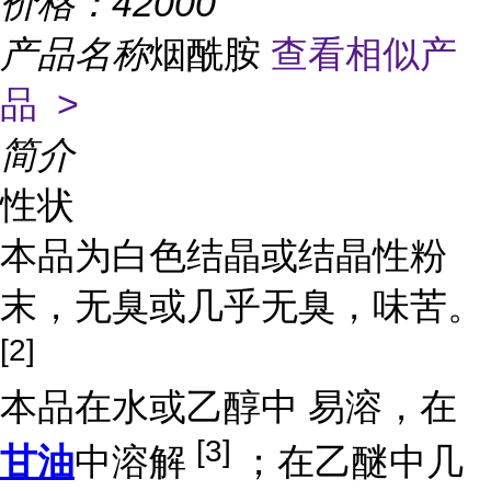
价格：
42000
产品名称
烟酰胺
查看相似产
品 >
简介
性状
本品为白色结晶或结晶性粉
末，无臭或几乎无臭，味苦。
[2]
本品在水或乙醇中 易溶，在
[3]
甘油
中溶解
；在乙醚中几