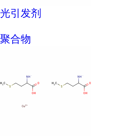
光引发剂
聚合物