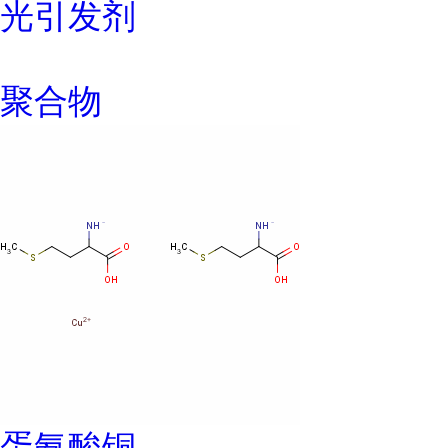
光引发剂
聚合物
蛋氨酸铜