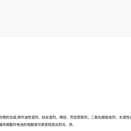
聚合物的合成;用作油性溶剂、纺丝溶剂，烯烃、芳烃萃取剂，二氧化碳吸收剂，水溶性
丙烯酯作电池的电解液可承受较恶劣的光、热..