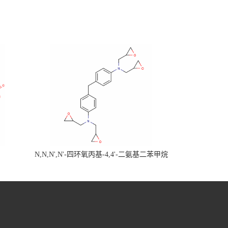
N,N,N',N'-四环氧丙基-4,4'-二氨基二苯甲烷