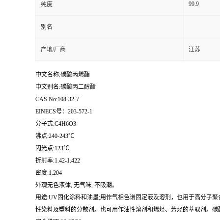
99.9
纯度
别名
产地/厂商
江苏
中文名称:碳酸丙烯酯
中文别名:碳酸丙二醇酯
CAS No:108-32-7
EINECS号：203-572-1
分子式:C4H6O3
沸点:240-243℃
闪光点:123℃
折射率:1.42-1.422
密度:1.204
外观无色液体, 无气味, 不吸潮。
用途:UV固化涂料和油墨;用作气相色谱固定液及溶剂，也用于高分子
性染料及塑料的分散剂。也可用作油性溶剂和烯烃、芳烃的萃取剂。碳酸