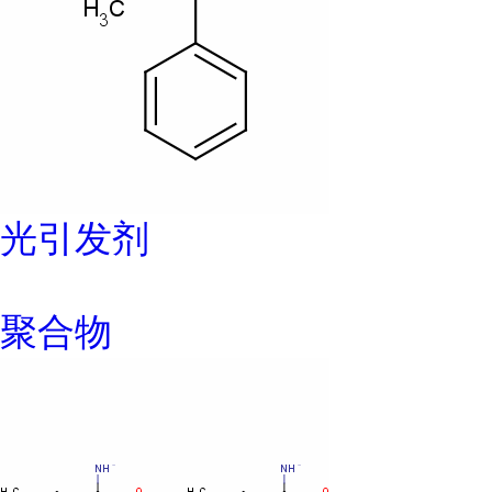
光引发剂
聚合物