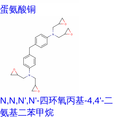
蛋氨酸铜
N,N,N',N'-四环氧丙基-4,4'-二
氨基二苯甲烷