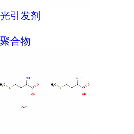
光引发剂
聚合物