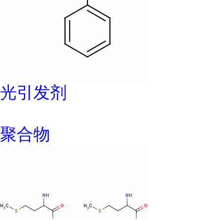
光引发剂
聚合物