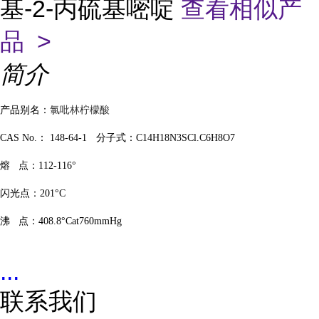
基-2-丙硫基嘧啶
查看相似产
品 >
简介
氯吡林柠檬酸
产品别名：
CAS No.：
148-64-1
分子式：C14H18N3SCl.C6H8O7
熔
点：
112-116°
闪光点：
201°C
沸 点：408.8°Cat760mmHg
...
联系我们