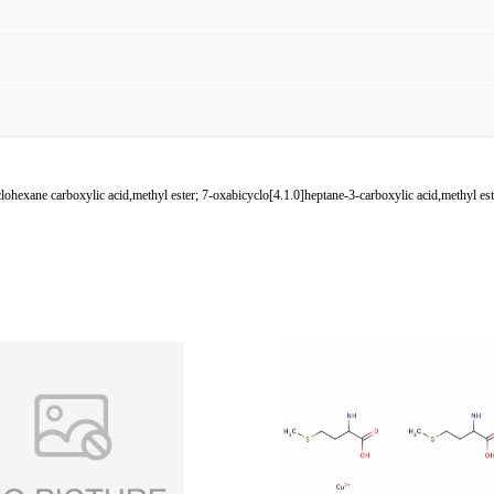
ane carboxylic acid,methyl ester; 7-oxabicyclo[4.1.0]heptane-3-carboxylic acid,methyl est