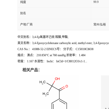
99.9
纯度
别名
产地/厂商
常州/弘裕
中文别名：3,4-Ep氧基环己烷 羧酸,甲酯;
英文名称：3,4-Epoxycyclohexane carboxylic acid, methyl ester; 3,4-Epoxycyclohex
CAS No.： 41088-52-2 EINECS号： 分子式： C15H18Cl6O8
熔点： 沸点： 210.856°C at 760 mmHg 折射率： 1.484
密度： 1.167 水溶性： Inchi： InChI=1/C8H12O3/c1-1...
相关产品：