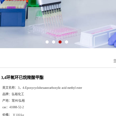
3,4环氧环已烷羧酸甲酯
英文名称：
3，4-Epoxycyclohexanecarboxylic acid methyl ester
品牌：
弘裕化工
产地：
常州/弘裕
cas：
41088-52-2
价格：
￥100/kg