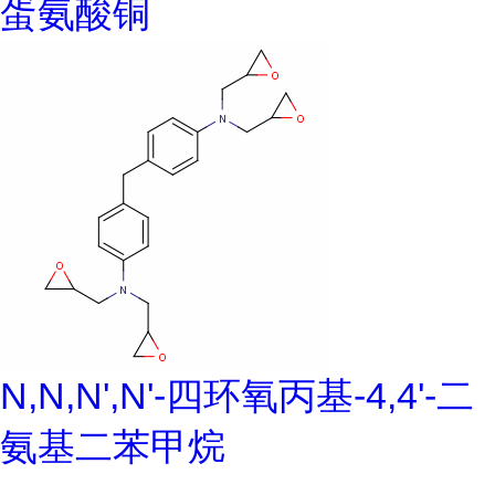
蛋氨酸铜
N,N,N',N'-四环氧丙基-4,4'-二
氨基二苯甲烷