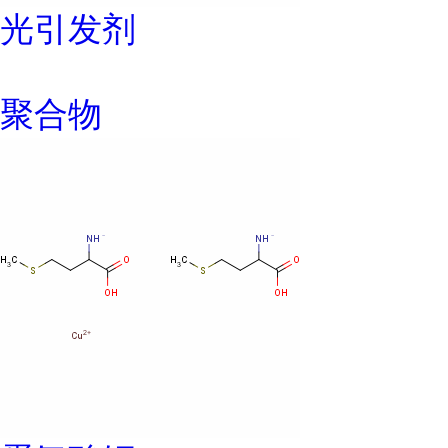
光引发剂
聚合物