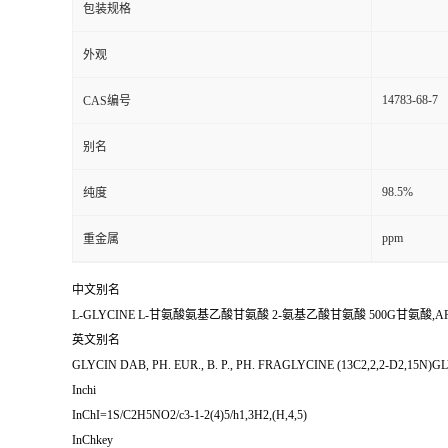
包装规格
外观
14783-68-7
CAS编号
别名
98.5%
纯度
ppm
重金属
中文别名
L-GLYCINE L-甘氨酸氨基乙酸甘氨酸 2-氨基乙酸甘氨酸 500G甘氨酸,A
英文别名
GLYCIN DAB, PH. EUR., B. P., PH. FRAGLYCINE (13C2,2,2-D2,15N
Inchi
InChI=1S/C2H5NO2/c3-1-2(4)5/h1,3H2,(H,4,5)
InChkey