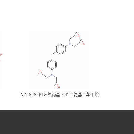
N,N,N',N'-四环氧丙基-4,4'-二氨基二苯甲烷