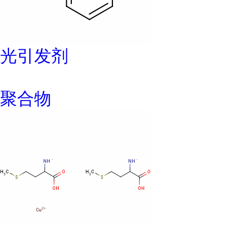
光引发剂
聚合物