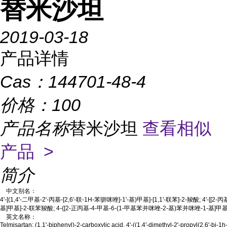
替米沙坦
2019-03-18
产品详情
Cas：
144701-48-4
价格：
100
产品名称
替米沙坦
查看相似
产品 >
简介
中文别名：
4'-[(1,4'-二甲基-2'-丙基-[2,6'-联-1H-苯骈咪唑]-1'-基)甲基]-[1,1'-联苯]-2-羧酸; 4'-
基]甲基]-2-联苯羧酸; 4-{[2-正丙基-4-甲基-6-(1-甲基苯并咪唑-2-基)苯并咪唑-1-基]甲
英文名称：
Telmisartan; (1,1'-biphenyl)-2-carboxylic acid, 4'-((1,4'-dimethyl-2'-propyl(2,6'-bi-1