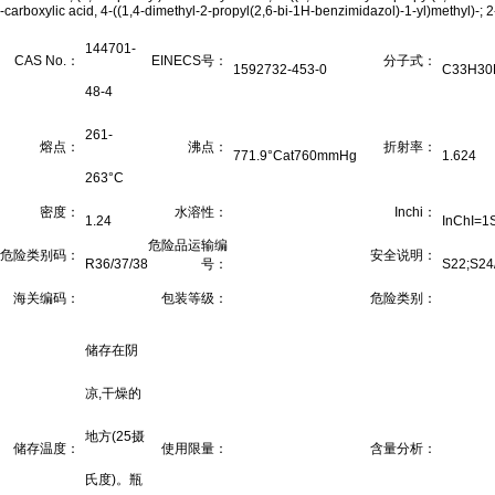
-carboxylic acid, 4-((1,4-dimethyl-2-propyl(2,6-bi-1H-benzimidazol)-1-yl)methyl)-; 2-
144701-
CAS No.：
EINECS号：
分子式：
1592732-453-0
C33H30
48-4
261-
熔点：
沸点：
折射率：
771.9°Cat760mmHg
1.624
263°C
密度：
水溶性：
Inchi：
1.24
InChI=1
危险品运输编
危险类别码：
安全说明：
R36/37/38
号：
S22;S24
海关编码：
包装等级：
危险类别：
储存在阴
凉,干燥的
地方(25摄
储存温度：
使用限量：
含量分析：
氏度)。瓶