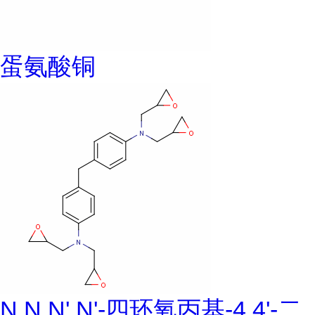
蛋氨酸铜
N,N,N',N'-四环氧丙基-4,4'-二