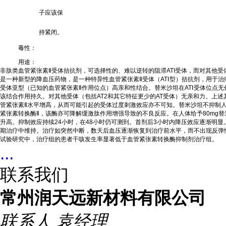
子应该保
持紧闭。
毒性：
用途：
非肽类血管紧张素Ⅱ受体拮抗剂，可选择性的、难以逆转的阻滞ATI受体，而对其他
是一种新型的降血压药物，是一种特异性血管紧张素Ⅱ受体（ATⅠ型）拮抗剂，用于治
受体亚型（已知的血管紧张素Ⅱ作用位点）高亲和性结合。替米沙坦在ATⅠ受体位点无
该结合作用持久。对其他受体（包括AT2和其它特征更少的AT受体）无亲和力。上
管紧张素Ⅱ水平增高，从而可能引起的受体过度刺激效应亦不可知。替米沙坦不抑制
紧张素转换酶Ⅱ，该酶亦可降解缓激肽作用增强导致的不良反应。在人体给予80mg
升高。抑制效应持续24小时，在48小时仍可测到。首剂后3小时内降压效应逐渐明显
期治疗中维持。治疗如突然中断，数天后血压逐渐恢复到治疗前水平，而不出现反弹
试验研究中，治疗组的患者干咳发生率显著低于血管紧张素转换酶抑制剂治疗组。
...
联系我们
常州润天远新材料有限公司
联系人
袁经理