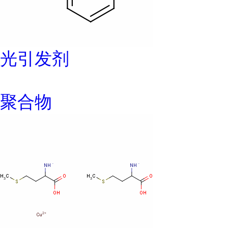
光引发剂
聚合物