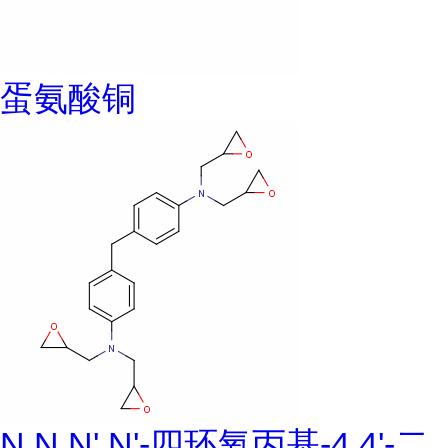
蛋氨酸铜
N,N,N',N'-四环氧丙基-4,4'-二