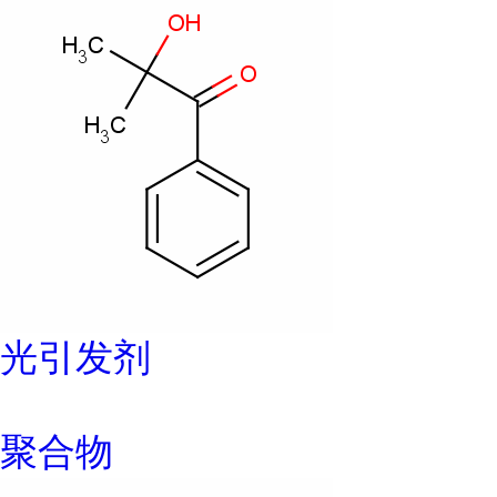
光引发剂
聚合物