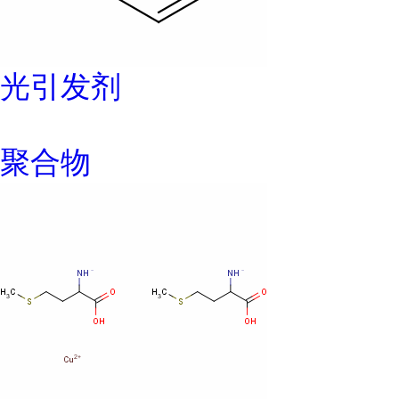
光引发剂
聚合物