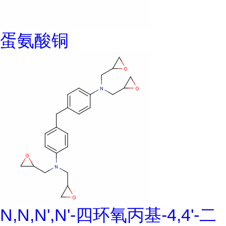
蛋氨酸铜
N,N,N',N'-四环氧丙基-4,4'-二