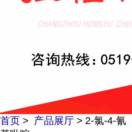
首页
>
产品展厅
> 2-氯-4-氰