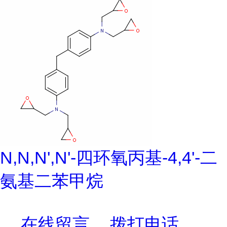
N,N,N',N'-四环氧丙基-4,4'-二
氨基二苯甲烷
在线留言
拨打电话