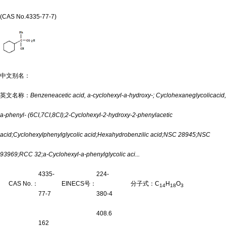
(CAS No.4335-77-7)
中文别名：
英文名称：
Benzeneacetic acid, a-cyclohexyl-a-hydroxy-; Cyclohexaneglycolicacid,
a-phenyl- (6CI,7CI,8CI);2-Cyclohexyl-2-hydroxy-2-phenylacetic
acid;Cyclohexylphenylglycolic acid;Hexahydrobenzilic acid;NSC 28945;NSC
93969;RCC 32;a-Cyclohexyl-a-phenylglycolic aci...
4335-
224-
CAS No.：
EINECS号：
分子式：
C
H
O
14
18
3
77-7
380-4
408.6
162