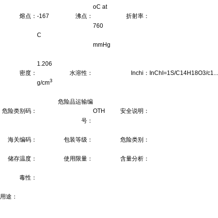
oC at
熔点：
-167
沸点：
折射率：
760
C
mmHg
1.206
密度：
水溶性：
Inchi：
InChI=1S/C14H18O3/c1...
3
g/cm
危险品运输编
危险类别码：
OTH
安全说明：
号：
海关编码：
包装等级：
危险类别：
储存温度：
使用限量：
含量分析：
毒性：
用途：