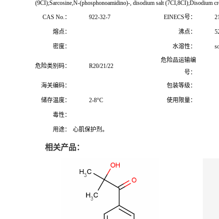
(9CI);Sarcosine,N-(phosphonoamidino)-, disodium salt (7CI,8CI);Disodium cr
CAS No.：
922-32-7
EINECS号：
2
熔点：
沸点：
5
密度：
水溶性：
s
危险品运输编
危险类别码：
R20/21/22
号：
海关编码：
包装等级：
储存温度：
2-8°C
使用限量：
毒性：
用途：
心肌保护剂。
相关产品：