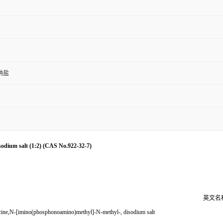
钠盐
um salt (1:2) (CAS No.922-32-7)
英文名
cine,N-[imino(phosphonoamino)methyl]-N-methyl-, disodium salt