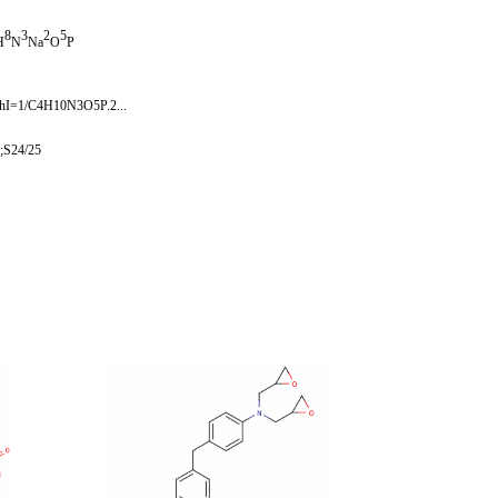
8
3
2
5
H
N
Na
O
P
hI=1/C4H10N3O5P.2...
;S24/25