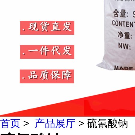
首页
>
产品展厅
> 硫氰酸钠