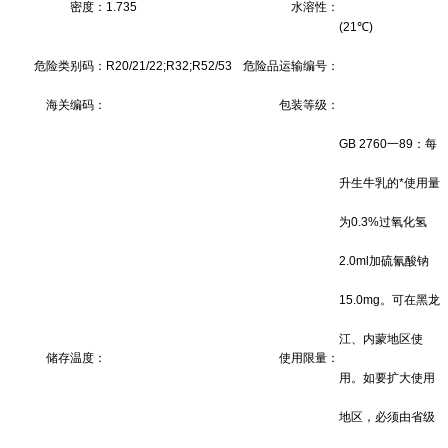
密度：
1.735
水溶性：
(21℃)
危险类别码：
R20/21/22;R32;R52/53
危险品运输编号：
海关编码：
包装等级：
GB 2760一89：每
升生牛乳的*使用量
为0.3%过氧化氢
2.0ml加硫氰酸钠
15.0mg。可在黑龙
江、内蒙地区使
储存温度：
使用限量：
用。如要扩大使用
地区，必须由省级