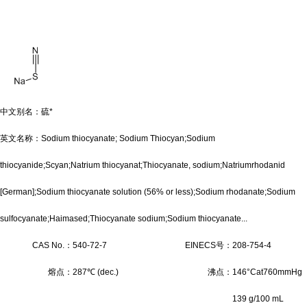
中文别名：硫*
英文名称：Sodium thiocyanate; Sodium Thiocyan;Sodium
thiocyanide;Scyan;Natrium thiocyanat;Thiocyanate, sodium;Natriumrhodanid
[German];Sodium thiocyanate solution (56% or less);Sodium rhodanate;Sodium
sulfocyanate;Haimased;Thiocyanate sodium;Sodium thiocyanate...
CAS No.：
540-72-7
EINECS号：
208-754-4
熔点：
287℃ (dec.)
沸点：
146°Cat760mmHg
139 g/100 mL