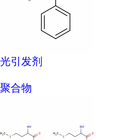
光引发剂
聚合物