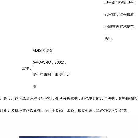
卫生部门报请卫生
部审核批准并按农
业部有关实施规范
执行。
ADI延期决定
(FAO/WHO，2001)。
毒性：
慢性中毒时可出现甲状
腺...
用途：用作丙烯睛纤维抽丝溶剂，化学分析试剂，彩色电影胶片冲洗剂，某些植物脱
叶剂以及机场道路除莠剂，还用于制药、印染、橡胶处理，黑色镀镍及制造*等。