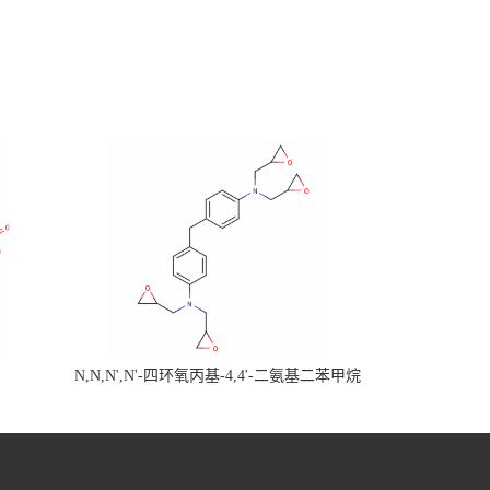
N,N,N',N'-四环氧丙基-4,4'-二氨基二苯甲烷