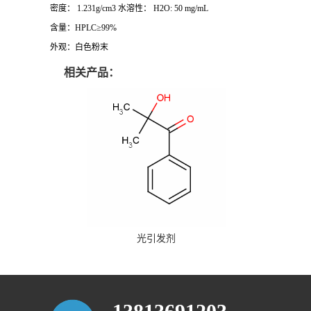
密度： 1.231g/cm3 水溶性： H2O: 50 mg/mL
含量：HPLC≥99%
外观：白色粉末
相关产品：
光引发剂