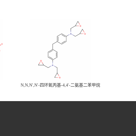
N,N,N',N'-四环氧丙基-4,4'-二氨基二苯甲烷