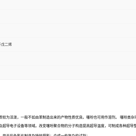
-环戊二烯
质较为活泼，一般不如由苯制造出来的产物性质优良。噻吩也可用作溶剂。 噻吩类杂
及超导电子设备等领域。改变噻吩聚合物的分子构造提高超导温度，可制成各种超导