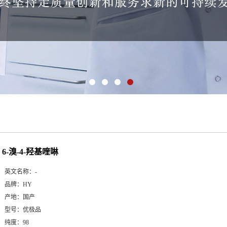
6-溴-4-羟基喹啉
英文名称：
-
品牌：
HY
产地：
国产
型号：
优极品
纯度：
98