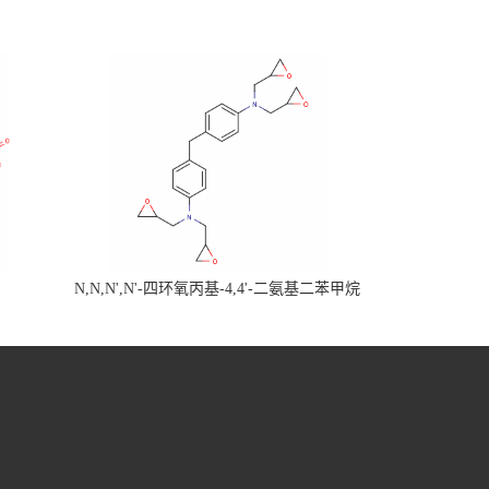
N,N,N',N'-四环氧丙基-4,4'-二氨基二苯甲烷