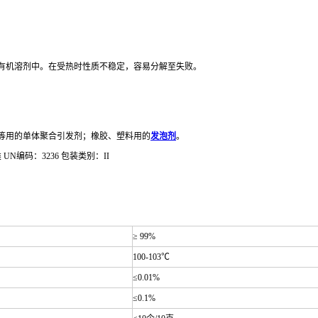
有机溶剂中。在受热时性质不稳定，容易分解至失败。
等用的单体聚合引发剂；橡胶、塑料用的
发泡剂
。
N编码：3236 包装类别：II
≥ 99%
100-103℃
≤0.01%
≤0.1%