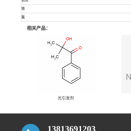
色点
铁
氯
相关产品：
光引发剂
13813691203