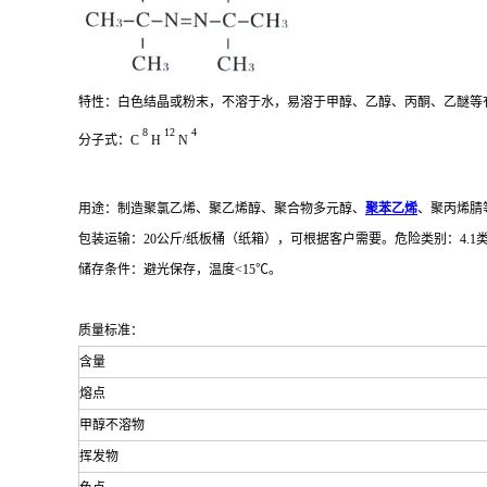
特性：白色结晶或粉末，不溶于水，易溶于甲醇、乙醇、丙酮、乙醚等
8
12
4
分子式：C
H
N
用途：制造聚氯乙烯、聚乙烯醇、聚合物多元醇、
聚苯乙烯
、聚丙烯腈
包装运输：20公斤/纸板桶（纸箱），可根据客户需要。危险类别：4.1类 U
储存条件：避光保存，温度<15℃。
质量标准：
含量
熔点
甲醇不溶物
挥发物