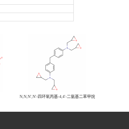
N,N,N',N'-四环氧丙基-4,4'-二氨基二苯甲烷