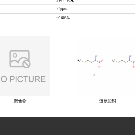
≤10个/10克
≤2ppm
≤0.003%
聚合物
蛋氨酸铜