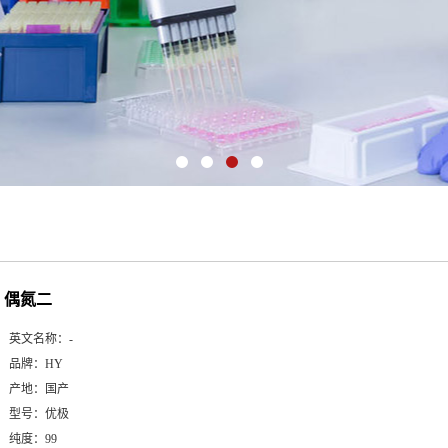
偶氮二
英文名称：
-
品牌：
HY
产地：
国产
型号：
优极
纯度：
99