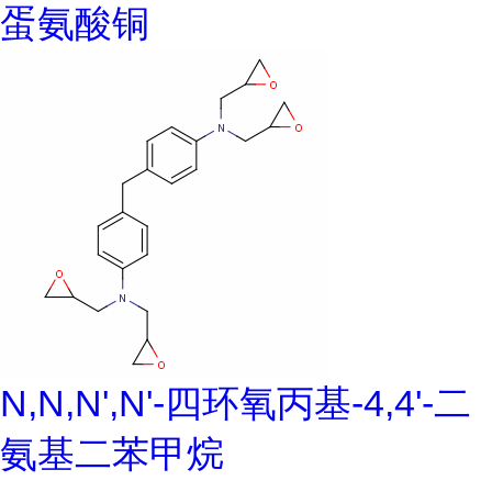
蛋氨酸铜
N,N,N',N'-四环氧丙基-4,4'-二
氨基二苯甲烷