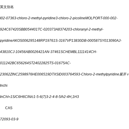
英文别名
I02-0736
3-chloro-2-methyl-pyridine
3-chloro-2-picoline
MOLPORT-000-002-
924
C67420
SBB054401
TC-020373
A837420
3-chloranyl-2-methyl-
pyridine
AKOS006295148
RP19761
S-3167
VP13830
DB-000587
SY013090
AJ-
43810
CJ-10456
AB0026421
AN-37461
SCHEMBL111141
4CH-
011242
BC656264
ST24022825
TS-01675
AC-
23062
ZINC2598976
HE006519
DTXSID00376459
3-Chloro-2-methylpyridine
展开∨
Inchi
InChI=1S/C6H6ClN/c1-5-6(7)3-2-4-8-5/h2-4H,1H3
CAS
72093-03-9