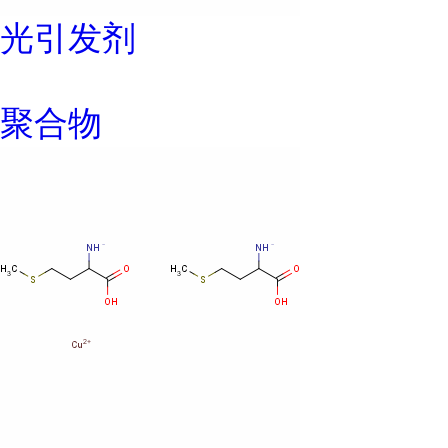
光引发剂
聚合物