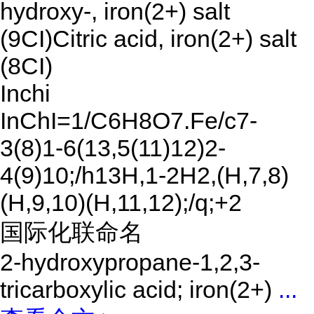
hydroxy-, iron(2+) salt
(9CI)Citric acid, iron(2+) salt
(8CI)
Inchi
InChI=1/C6H8O7.Fe/c7-
3(8)1-6(13,5(11)12)2-
4(9)10;/h13H,1-2H2,(H,7,8)
(H,9,10)(H,11,12);/q;+2
国际化联命名
2-hydroxypropane-1,2,3-
tricarboxylic acid; iron(2+)
...