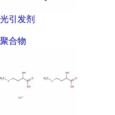
光引发剂
聚合物