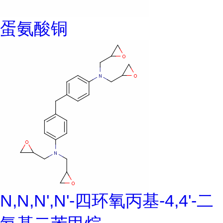
蛋氨酸铜
N,N,N',N'-四环氧丙基-4,4'-二