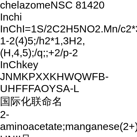
chelazomeNSC 81420
Inchi
InChI=1S/2C2H5NO2.Mn/c2*
1-2(4)5;/h2*1,3H2,
(H,4,5);/q;;+2/p-2
InChkey
JNMKPXXKHWQWFB-
UHFFFAOYSA-L
国际化联命名
2-
aminoacetate;manganese(2+