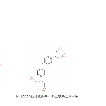
N,N,N',N'-四环氧丙基-4,4'-二氨基二苯甲烷