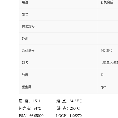
用途
有机合成
型号
包装规格
外观
446-36-6
CAS编号
别名
2-硝基-5-
%
纯度
ppm
重金属
密
度：
1.511 熔 点：34-37℃
闪光点：
91℃ 沸 点：260°C
PSA：66.05000
LOGP：1.96270