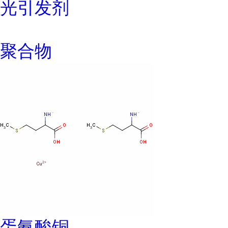
光引发剂
聚合物
蛋氨酸铜