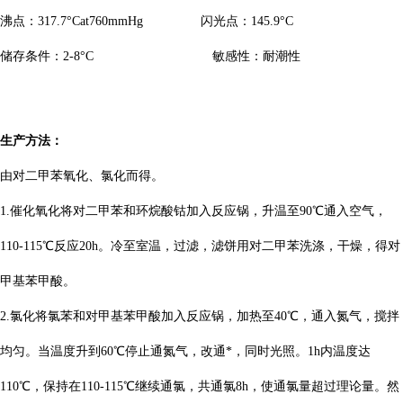
沸点：
317.7°Cat760mmHg
闪光点：
145.9°C
储存条件：
2-8°C 敏感性：耐潮性
生产方法：
由对二甲苯氧化、氯化而得。
1.催化氧化将对二甲苯和环烷酸钴加入反应锅，升温至90℃通入空气，
110-115℃反应20h。冷至室温，过滤，滤饼用对二甲苯洗涤，干燥，得对
甲基苯甲酸。
2.氯化将氯苯和对甲基苯甲酸加入反应锅，加热至40℃，通入氮气，搅拌
均匀。当温度升到60℃停止通氮气，改通*，同时光照。1h内温度达
110℃，保持在110-115℃继续通氯，共通氯8h，使通氯量超过理论量。然