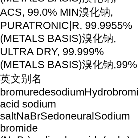
ACS, 99.0% MIN溴化钠,
PURATRONIC|R, 99.9955%
(METALS BASIS)溴化钠,
ULTRA DRY, 99.999%
(METALS BASIS)溴化钠,99%
英文别名
bromuredesodiumHydrobrom
acid sodium
saltNaBrSedoneuralSodium
bromide