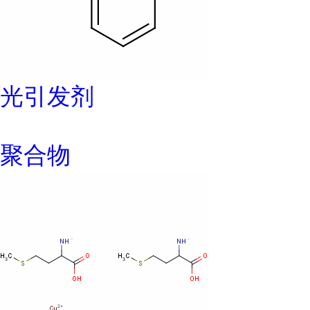
光引发剂
聚合物