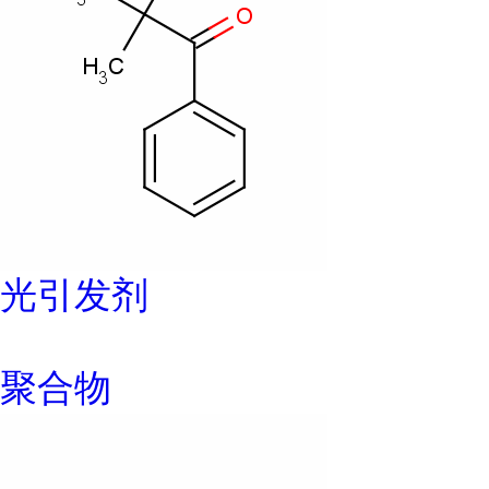
光引发剂
聚合物