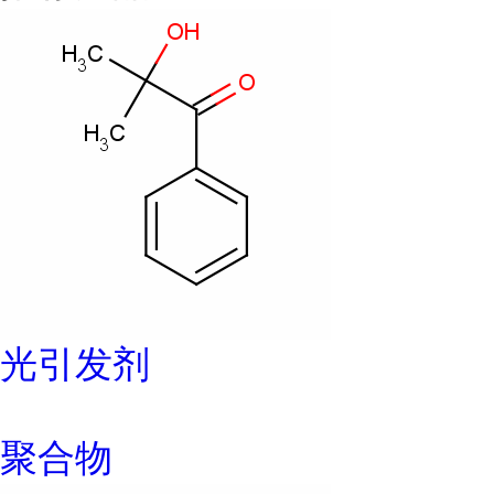
光引发剂
聚合物