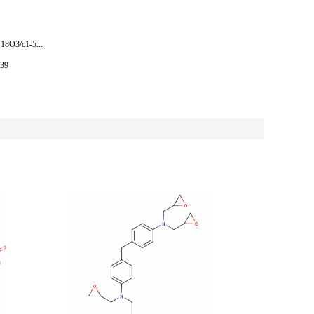
18O3/c1-5...
/39