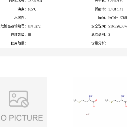
EINECS号：
237-496-5
分子式：
C
8
H
18
O
3
沸点：
165℃
折射率：
1.408-1.41
水溶性：
Inchi：
InChI=1/C8H
危险品运输编号：
UN 3272
安全说明：
S16;S26;S37
包装等级：
III
危险类别：
3
使用限量：
含量分析：