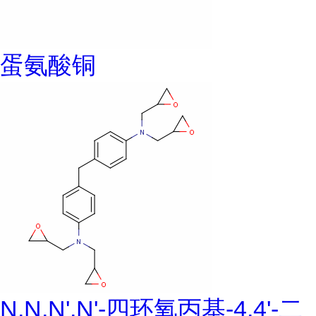
蛋氨酸铜
N,N,N',N'-四环氧丙基-4,4'-二