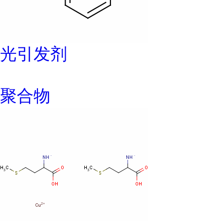
光引发剂
聚合物