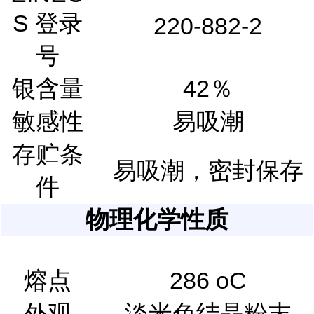
S 登录
220-882-2
号
银含量
42％
敏感性
易吸潮
存贮条
易吸潮，密封保存
件
物理化学性质
熔点
286 oC
外观
淡米色结晶粉末