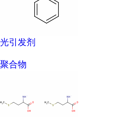
光引发剂
聚合物