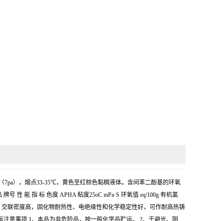
160℃（7pa），熔点33-35℃，黄色至红棕色黏稠液体。含间苯二酚基的环氧
 色度 APHA 粘度25oC mPa·S 环氧值 eq/100g 有机氯
 XY694反应活性较高，交联密度高，固化物耐热性、电绝缘性和化学稳定性好，可作耐高热铸
贮运注意事项 1、本品为非危险品，按一般化学品贮运。 2、于避光、阴