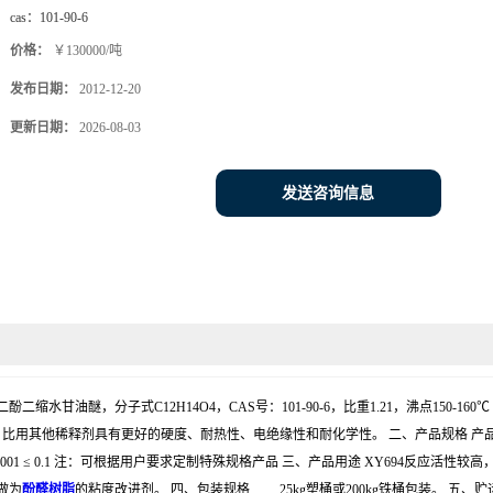
cas：
101-90-6
价格：
￥130000/吨
发布日期：
2012-12-20
更新日期：
2026-08-03
发送咨询信息
二缩水甘油醚，分子式C12H14O4，CAS号：101-90-6，比重1.21，沸点150-
释剂具有更好的硬度、耐热性、电绝缘性和耐化学性。 二、产品规格 产品 牌号 性 能 指 标
0.75～0.85 ≤0.02 ≤0.001 ≤ 0.1 注：可根据用户要求定制特殊规格产品 三、产品用途
做为
酚醛树脂
的粘度改进剂。 四、包装规格 25kg塑桶或200kg铁桶包装。 五、