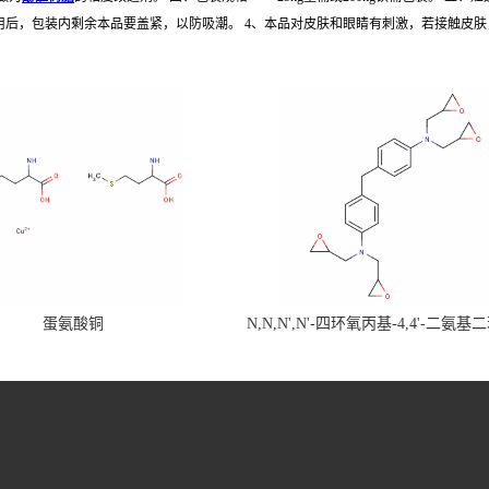
使用后，包装内剩余本品要盖紧，以防吸潮。 4、本品对皮肤和眼睛有刺激，若接触皮
蛋氨酸铜
N,N,N',N'-四环氧丙基-4,4'-二氨