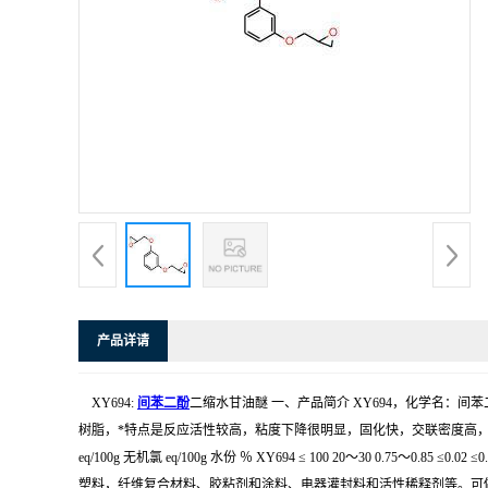
产品详请
XY694:
间苯二酚
二缩水甘油醚 一、产品简介 XY694，化学名：间苯二酚
树脂，*特点是反应活性较高，粘度下降很明显，固化快，交联密度高，比用其他稀
eq/100g 无机氯 eq/100g 水份 ％ XY694 ≤ 100 20～30 
塑料，纤维复合材料、胶粘剂和涂料、电器灌封料和活性稀释剂等。可