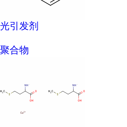
光引发剂
聚合物