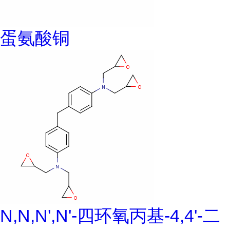
蛋氨酸铜
N,N,N',N'-四环氧丙基-4,4'-二