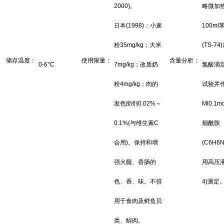
2000)。
略微加
日本(1998)：小麦
100m
粉35mg/kg；大米
(TS-74
储存温度：
使用限量：
含量分析：
0-6°C
7mg/kg；改质奶
氯酸滴
粉4mg/kg；肉的
试验并
发色助剂0.02%～
Ml0.1
0.1%(与维生素C
烟酰胺
合用)。保持和增
(C6H6
强火腿、香肠的
用高压液
色、香、味。不得
4)测定
用于食肉及鲜鱼贝
类、鲸肉。