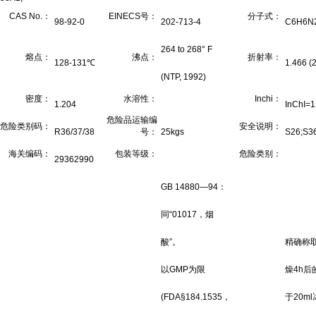
CAS No.：
EINECS号：
分子式：
98-92-0
202-713-4
C6H6N
264 to 268° F
熔点：
沸点：
折射率：
128-131℃
1.466 (
(NTP, 1992)
密度：
水溶性：
Inchi：
1.204
InChI=1
危险品运输编
危险类别码：
安全说明：
R36/37/38
号：
25kgs
S26;S3
海关编码：
包装等级：
危险类别：
29362990
GB 14880—94：
同“01017，烟
酸”。
精确称
以GMP为限
燥4h后
(FDA§184.1535，
于20m