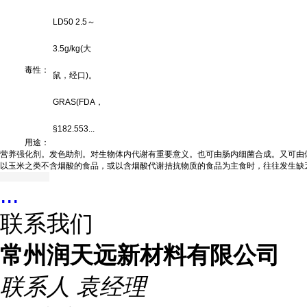
LD50 2.5～
3.5g/kg(大
毒性：
鼠，经口)。
GRAS(FDA，
§182.553...
用途：
营养强化剂。发色助剂。对生物体内代谢有重要意义。也可由肠内细菌合成。又可由
以玉米之类不含烟酸的食品，或以含烟酸代谢拮抗物质的食品为主食时，往往发生缺
...
联系我们
常州润天远新材料有限公司
联系人
袁经理